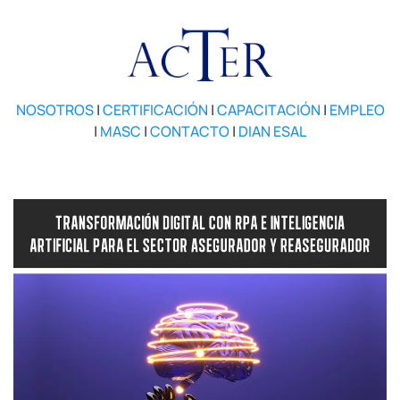
NOSOTROS
|
CERTIFICACIÓN
|
CAPACITACIÓN
|
EMPLEO
|
MASC
|
CONTACTO
|
DIAN ESAL