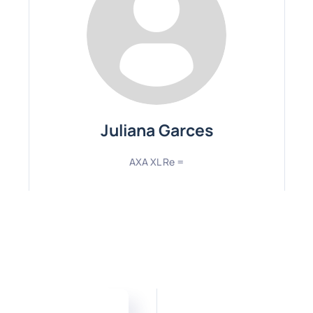
Juliana Garces
AXA XL Re =